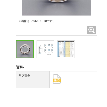
※画像はEA966EC-10です。
拡大
資料
サブ画像