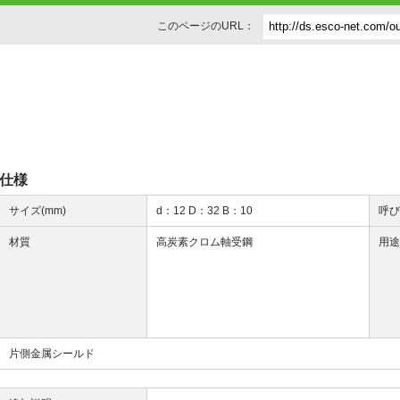
このページのURL：
仕様
サイズ(mm)
d：12 D：32 B：10
呼
材質
高炭素クロム軸受鋼
用
片側金属シールド