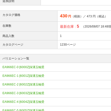
追加説明
カタログ価格
430
円
（税抜）／
473
円（税込）
在庫数
5
最新在庫 :
（2026/08/07 18:4
商品入数
1
カタログページ
1230ページ
バリエーション一覧
EA966EC-0 [6000Z]深溝玉軸受
EA966EC-1 [6001Z]深溝玉軸受
EA966EC-2 [6002Z]深溝玉軸受
EA966EC-3 [6003Z]深溝玉軸受
EA966EC-4 [6004Z]深溝玉軸受
EA966EC-5 [6005Z]深溝玉軸受