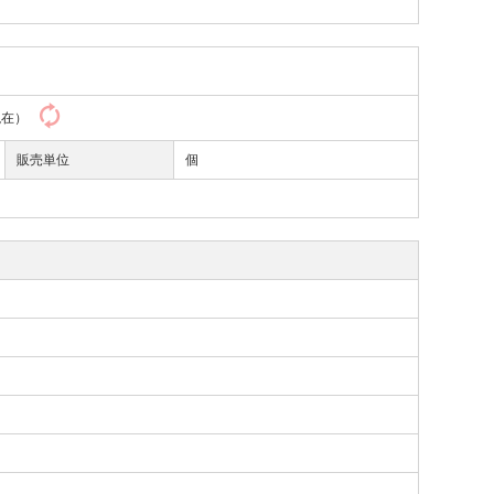
8現在）
販売単位
個