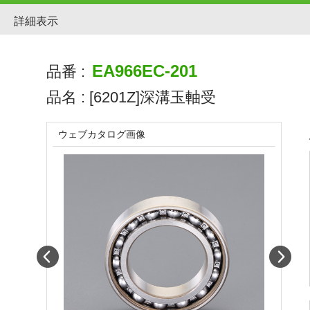
詳細表示
EA966EC-201
品番 :
品名 :
[6201Z]深溝玉軸受
ウェブカタログ画像
Prev
Next