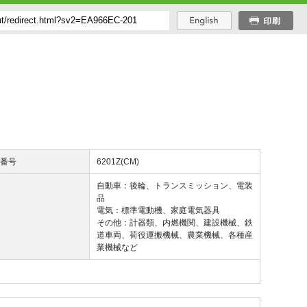
び番号
6201Z(CM)
途
自動車：後輪、トランスミッション、電装
品
電気：標準電動機、家庭電気器具
その他：計器類、内燃機関、建設機械、鉄
道車両、荷役運搬機械、農業機械、各種産
業機械など