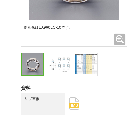
※画像はEA966EC-10です。
拡大
資料
サブ画像