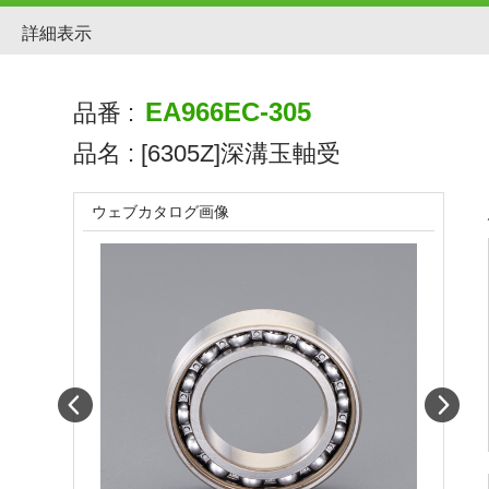
詳細表示
EA966EC-305
品番 :
品名 :
[6305Z]深溝玉軸受
ウェブカタログ画像
Prev
Next