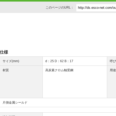
このページのURL：
仕様
サイズ(mm)
d：25 D：62 B：17
呼
材質
高炭素クロム軸受鋼
用
片側金属シールド