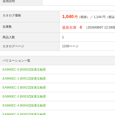
追加説明
カタログ価格
1,040
円
（税抜）／
1,144
円（税込
在庫数
4
最新在庫 :
（2026/08/07 12:2
商品入数
1
カタログページ
1230ページ
バリエーション一覧
EA966EC-0 [6000Z]深溝玉軸受
EA966EC-1 [6001Z]深溝玉軸受
EA966EC-2 [6002Z]深溝玉軸受
EA966EC-3 [6003Z]深溝玉軸受
EA966EC-4 [6004Z]深溝玉軸受
EA966EC-5 [6005Z]深溝玉軸受