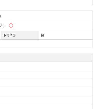
）
8現在）
販売単位
個