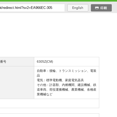
び番号
6305Z(CM)
途
自動車：後輪、トランスミッション、電装
品
電気：標準電動機、家庭電気器具
その他：計器類、内燃機関、建設機械、鉄
道車両、荷役運搬機械、農業機械、各種産
業機械など