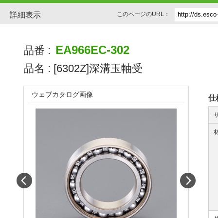
詳細表示
このページのURL：
EA966EC-302
品番 :
品名 :
[6302Z]深溝玉軸受
ウェブカタログ画像
仕
Prev
Next