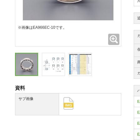
※画像はEA966EC-10です。
拡大
資料
サブ画像
E
E
E
E