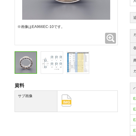
※画像はEA966EC-10です。
拡大
資料
サブ画像
E
E
E
E