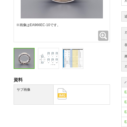
※画像はEA966EC-10です。
拡大
資料
サブ画像
E
E
E
E