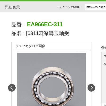
詳細表示
このページのURL：
EA966EC-311
品番 :
品名 :
[6311Z]深溝玉軸受
ウェブカタログ画像
仕
Prev
Next