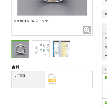
※画像はEA966EC-10です。
拡大
資料
サブ画像
E
E
E
E