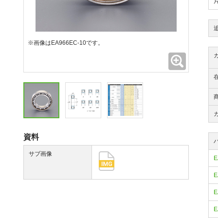
※画像はEA966EC-10です。
拡大
資料
サブ画像
E
E
E
E