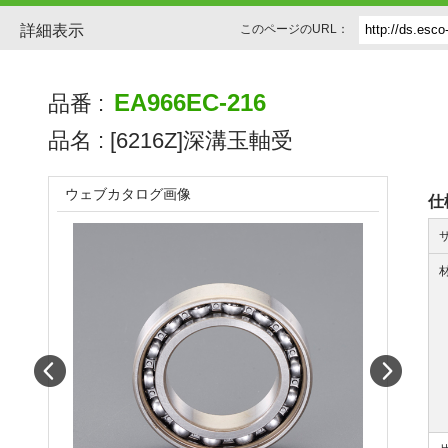
詳細表示
このページのURL：
EA966EC-216
品番 :
品名 :
[6216Z]深溝玉軸受
ウェブカタログ画像
仕
Prev
Next