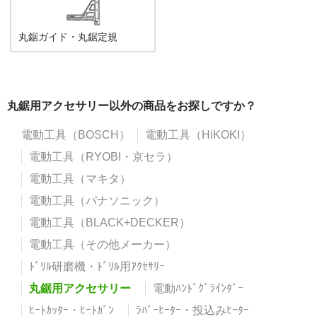
丸鋸ガイド・丸鋸定規
丸鋸用アクセサリー以外の商品をお探しですか？
電動工具（BOSCH）
電動工具（HiKOKI）
電動工具（RYOBI・京セラ）
電動工具（マキタ）
電動工具（パナソニック）
電動工具（BLACK+DECKER）
電動工具（その他メーカー）
ﾄﾞﾘﾙ研磨機・ﾄﾞﾘﾙ用ｱｸｾｻﾘｰ
丸鋸用アクセサリー
電動ﾊﾝﾄﾞｸﾞﾗｲﾝﾀﾞｰ
ﾋｰﾄｶｯﾀｰ・ﾋｰﾄｶﾞﾝ
ﾗﾊﾞｰﾋｰﾀｰ・投込みﾋｰﾀｰ