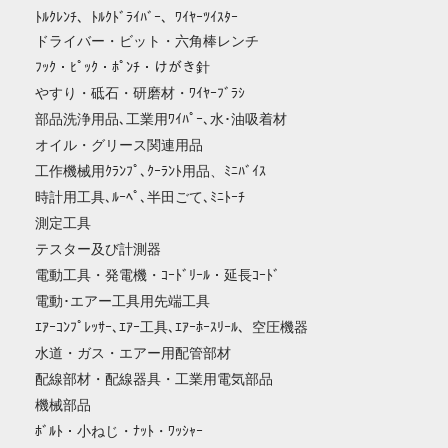
ﾄﾙｸﾚﾝﾁ、ﾄﾙｸﾄﾞﾗｲﾊﾞｰ、ﾜｲﾔｰﾂｲｽﾀｰ
ドライバー・ビット・六角棒レンチ
ﾌｯｸ・ﾋﾟｯｸ・ﾎﾟﾝﾁ・けがき針
やすり・砥石・研磨材・ﾜｲﾔｰﾌﾞﾗｼ
部品洗浄用品､工業用ﾜｲﾊﾟｰ､水･油吸着材
オイル・グリース関連用品
工作機械用ｸﾗﾝﾌﾟ､ｸｰﾗﾝﾄ用品、ﾐﾆﾊﾞｲｽ
時計用工具､ﾙｰﾍﾟ､半田ごて､ﾐﾆﾄｰﾁ
測定工具
テスター及び計測器
電動工具・発電機・ｺｰﾄﾞﾘｰﾙ・延長ｺｰﾄﾞ
電動･エアー工具用先端工具
ｴｱｰｺﾝﾌﾟﾚｯｻｰ､ｴｱｰ工具､ｴｱｰﾎｰｽﾘｰﾙ、空圧機器
水道・ガス・エアー用配管部材
配線部材・配線器具・工業用電気部品
機械部品
ﾎﾞﾙﾄ・小ねじ・ﾅｯﾄ・ﾜｯｼｬｰ