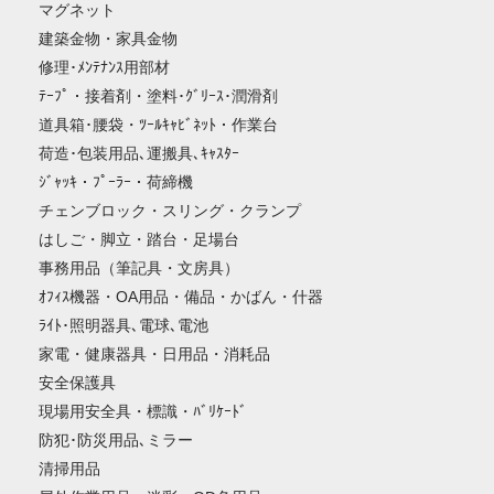
マグネット
建築金物・家具金物
修理･ﾒﾝﾃﾅﾝｽ用部材
ﾃｰﾌﾟ・接着剤・塗料･ｸﾞﾘｰｽ･潤滑剤
道具箱･腰袋・ﾂｰﾙｷｬﾋﾞﾈｯﾄ・作業台
荷造･包装用品､運搬具､ｷｬｽﾀｰ
ｼﾞｬｯｷ・ﾌﾟｰﾗｰ・荷締機
チェンブロック・スリング・クランプ
はしご・脚立・踏台・足場台
事務用品（筆記具・文房具）
ｵﾌｨｽ機器・OA用品・備品・かばん・什器
ﾗｲﾄ･照明器具､電球､電池
家電・健康器具・日用品・消耗品
安全保護具
現場用安全具・標識・ﾊﾞﾘｹｰﾄﾞ
防犯･防災用品､ミラー
清掃用品