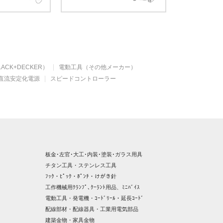
ACK+DECKER）
電動工具（その他メーカー）
直流安定化電源
スピードコントローラー
板金･左官･大工･内装･塗装･ガラス用具
チタン工具・ステンレス工具
ﾌｯｸ・ﾋﾟｯｸ・ﾎﾟﾝﾁ・けがき針
工作機械用ｸﾗﾝﾌﾟ､ｸｰﾗﾝﾄ用品、ﾐﾆﾊﾞｲｽ
電動工具・発電機・ｺｰﾄﾞﾘｰﾙ・延長ｺｰﾄﾞ
配線部材・配線器具・工業用電気部品
建築金物・家具金物