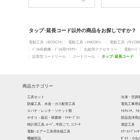
タップ･延長コード以外の商品をお探しですか？
電動工具（BOSCH）
電動工具（HiKOKI）
電動工具（RYOB
ﾄﾞﾘﾙ研磨機・ﾄﾞﾘﾙ用ｱｸｾｻﾘｰ
丸鋸用アクセサリー
電動ﾊﾝﾄﾞｸ
設置型コードリール
コードリール
タップ･延長コード
商品カテゴリー
工具セット
冷凍・空調
防爆工具、水道・ガス配管工具
電気工事用
スパナ・レンチ・ソケット類
ﾄﾙｸﾚﾝﾁ、ﾄﾙ
やすり・砥石・研磨材・ﾜｲﾔｰﾌﾞﾗｼ
部品洗浄用品
時計用工具､ﾙｰﾍﾟ､半田ごて､ﾐﾆﾄｰﾁ
測定工具
電動･エアー工具用先端工具
ｴｱｰｺﾝﾌﾟﾚ
機械部品
ﾎﾞﾙﾄ・小ね