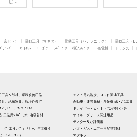
I・京セラ）
電動工具（マキタ）
電動工具（パナソニック）
電動工具（BL
ﾞﾗｲﾝﾀﾞｰ
ﾋｰﾄｶｯﾀｰ・ﾋｰﾄｶﾞﾝ
ﾗﾊﾞｰﾋｰﾀｰ・投込みﾋｰﾀｰ
発電機
トランス
用工具＆部材、環境改善用品
ガス・電気溶接、ロウ付関連工具
道具、絶縁道具、現場作業灯
自動車・建設機械・産業機械ｻｰﾋﾞｽ工具
ｸﾄﾞﾗｲﾊﾞｰ、ﾜｲﾔｰﾂｲｽﾀｰ
ドライバー・ビット・六角棒レンチ
､工業用ﾜｲﾊﾟｰ､水･油吸着材
オイル・グリース関連用品
テスター及び計測器
ｯｻｰ､ｴｱｰ工具､ｴｱｰﾎｰｽﾘｰﾙ、空圧機器
水道・ガス・エアー用配管部材
じ・ﾅｯﾄ・ﾜｯｼｬｰ
マグネット