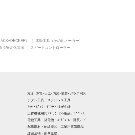
ACK+DECKER）
電動工具（その他メーカー）
直流安定化電源
スピードコントローラー
板金･左官･大工･内装･塗装･ガラス用具
チタン工具・ステンレス工具
ﾌｯｸ・ﾋﾟｯｸ・ﾎﾟﾝﾁ・けがき針
工作機械用ｸﾗﾝﾌﾟ､ｸｰﾗﾝﾄ用品、ﾐﾆﾊﾞｲｽ
電動工具・発電機・ｺｰﾄﾞﾘｰﾙ・延長ｺｰﾄﾞ
配線部材・配線器具・工業用電気部品
建築金物・家具金物