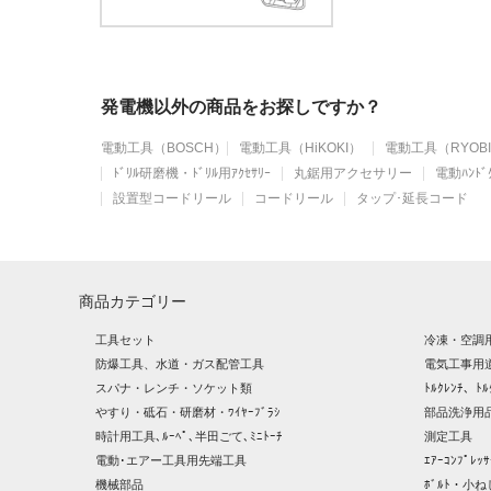
発電機以外の商品をお探しですか？
電動工具（BOSCH）
電動工具（HiKOKI）
電動工具（RYOB
ﾄﾞﾘﾙ研磨機・ﾄﾞﾘﾙ用ｱｸｾｻﾘｰ
丸鋸用アクセサリー
電動ﾊﾝﾄﾞｸ
設置型コードリール
コードリール
タップ･延長コード
商品カテゴリー
工具セット
冷凍・空調
防爆工具、水道・ガス配管工具
電気工事用
スパナ・レンチ・ソケット類
ﾄﾙｸﾚﾝﾁ、ﾄﾙ
やすり・砥石・研磨材・ﾜｲﾔｰﾌﾞﾗｼ
部品洗浄用品
時計用工具､ﾙｰﾍﾟ､半田ごて､ﾐﾆﾄｰﾁ
測定工具
電動･エアー工具用先端工具
ｴｱｰｺﾝﾌﾟﾚ
機械部品
ﾎﾞﾙﾄ・小ね