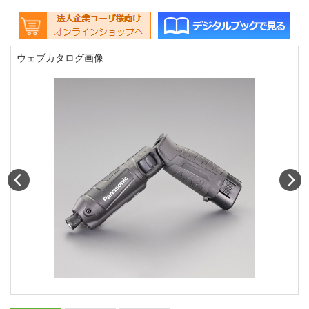
ウェブカタログ画像
Prev
N