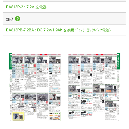
EA813P-2 : 7.2V 充電器
部品
EA813PB-7.2BA : DC 7.2V/1.9Ah 交換用ﾊﾞｯﾃﾘｰ(ﾘﾁｳﾑｲｵﾝ電池)