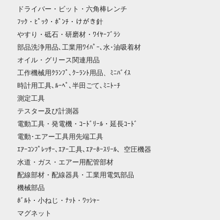
ドライバー・ビット・六角棒レンチ
ﾌｯｸ・ﾋﾟｯｸ・ﾎﾟﾝﾁ・けがき針
やすり・砥石・研磨材・ﾜｲﾔｰﾌﾞﾗｼ
部品洗浄用品､工業用ﾜｲﾊﾟｰ､水･油吸着材
オイル・グリース関連用品
工作機械用ｸﾗﾝﾌﾟ､ｸｰﾗﾝﾄ用品、ﾐﾆﾊﾞｲｽ
時計用工具､ﾙｰﾍﾟ､半田ごて､ﾐﾆﾄｰﾁ
測定工具
テスター及び計測器
電動工具・発電機・ｺｰﾄﾞﾘｰﾙ・延長ｺｰﾄﾞ
電動･エアー工具用先端工具
ｴｱｰｺﾝﾌﾟﾚｯｻｰ､ｴｱｰ工具､ｴｱｰﾎｰｽﾘｰﾙ、空圧機器
水道・ガス・エアー用配管部材
配線部材・配線器具・工業用電気部品
機械部品
ﾎﾞﾙﾄ・小ねじ・ﾅｯﾄ・ﾜｯｼｬｰ
マグネット