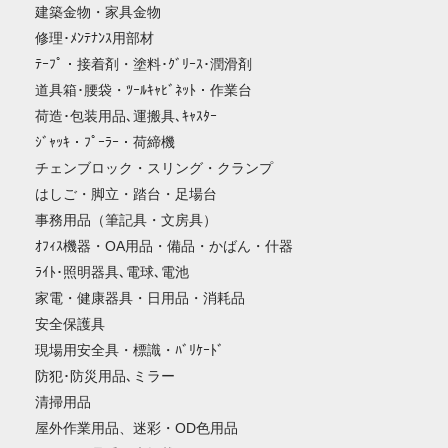
建築金物・家具金物
修理･ﾒﾝﾃﾅﾝｽ用部材
ﾃｰﾌﾟ・接着剤・塗料･ｸﾞﾘｰｽ･潤滑剤
道具箱･腰袋・ﾂｰﾙｷｬﾋﾞﾈｯﾄ・作業台
荷造･包装用品､運搬具､ｷｬｽﾀｰ
ｼﾞｬｯｷ・ﾌﾟｰﾗｰ・荷締機
チェンブロック・スリング・クランプ
はしご・脚立・踏台・足場台
事務用品（筆記具・文房具）
ｵﾌｨｽ機器・OA用品・備品・かばん・什器
ﾗｲﾄ･照明器具､電球､電池
家電・健康器具・日用品・消耗品
安全保護具
現場用安全具・標識・ﾊﾞﾘｹｰﾄﾞ
防犯･防災用品､ミラー
清掃用品
屋外作業用品、迷彩・OD色用品