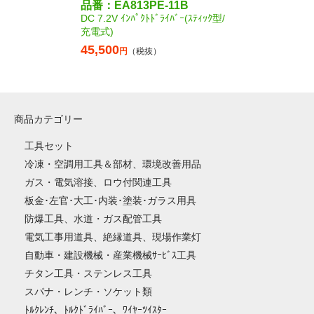
品番：EA813PE-11B
DC 7.2V ｲﾝﾊﾟｸﾄﾄﾞﾗｲﾊﾞｰ(ｽﾃｨｯｸ型/
充電式)
45,500
円
（税抜）
商品カテゴリー
工具セット
冷凍・空調用工具＆部材、環境改善用品
ガス・電気溶接、ロウ付関連工具
板金･左官･大工･内装･塗装･ガラス用具
防爆工具、水道・ガス配管工具
電気工事用道具、絶縁道具、現場作業灯
自動車・建設機械・産業機械ｻｰﾋﾞｽ工具
チタン工具・ステンレス工具
スパナ・レンチ・ソケット類
ﾄﾙｸﾚﾝﾁ、ﾄﾙｸﾄﾞﾗｲﾊﾞｰ、ﾜｲﾔｰﾂｲｽﾀｰ