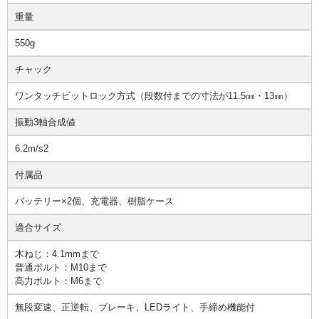
重量
550g
チャック
ワンタッチビットロック方式（段数付までの寸法が11.5㎜・13㎜）
振動3軸合成値
6.2m/s2
付属品
バッテリー×2個、充電器、樹脂ケース
適合サイズ
木ねじ：4.1mmまで
普通ボルト：M10まで
高力ボルト：M6まで
無段変速、正逆転、ブレーキ、LEDライト、手締め機能付