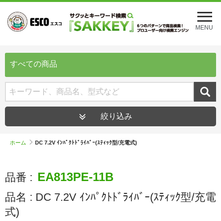
メ
ニ
MENU
ュ
ー
を
開
すべての商品
く
絞り込み
ホーム
DC 7.2V ｲﾝﾊﾟｸﾄﾄﾞﾗｲﾊﾞｰ(ｽﾃｨｯｸ型/充電式)
EA813PE-11B
品番 :
品名 :
DC 7.2V ｲﾝﾊﾟｸﾄﾄﾞﾗｲﾊﾞｰ(ｽﾃｨｯｸ型/充電
式)