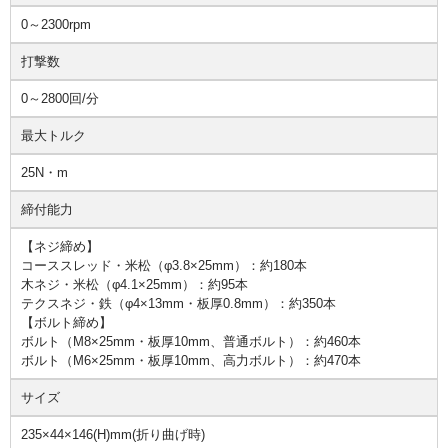
0～2300rpm
打撃数
0～2800回/分
最大トルク
25N・m
締付能力
【ネジ締め】
コーススレッド・米松（φ3.8×25mm）：約180本
木ネジ・米松（φ4.1×25mm）：約95本
テクスネジ・鉄（φ4×13mm・板厚0.8mm）：約350本
【ボルト締め】
ボルト（M8×25mm・板厚10mm、普通ボルト）：約460本
ボルト（M6×25mm・板厚10mm、高力ボルト）：約470本
サイズ
235×44×146(H)mm(折り曲げ時)