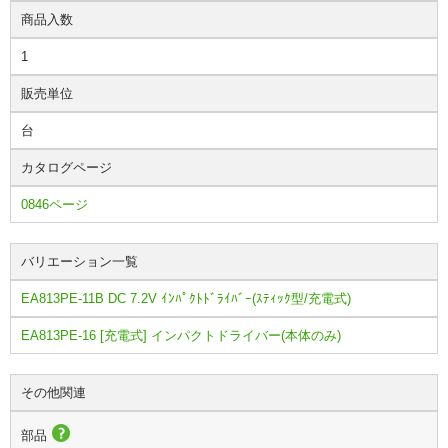
商品入数
1
販売単位
台
カタログページ
0846ページ
バリエーション一覧
EA813PE-11B DC 7.2V ｲﾝﾊﾟｸﾄﾄﾞﾗｲﾊﾞｰ(ｽﾃｨｯｸ型/充電式)
EA813PE-16 [充電式] インパクトドライバー(本体のみ)
その他関連
部品