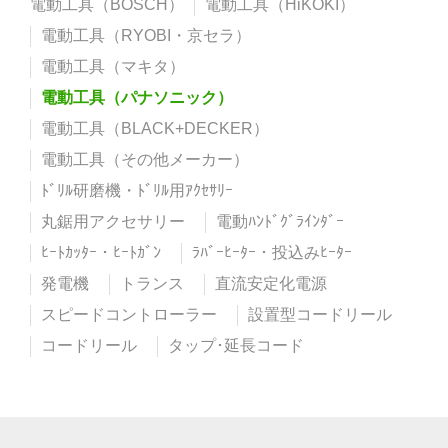
電動工具（BOSCH）
電動工具（HiKOKI）
電動工具（RYOBI・京セラ）
電動工具（マキタ）
電動工具（パナソニック）
電動工具（BLACK+DECKER）
電動工具（その他メーカー）
ﾄﾞﾘﾙ研磨機・ﾄﾞﾘﾙ用ｱｸｾｻﾘｰ
丸鋸用アクセサリー
電動ﾊﾝﾄﾞｸﾞﾗｲﾝﾀﾞｰ
ﾋｰﾄｶｯﾀｰ・ﾋｰﾄｶﾞﾝ
ﾗﾊﾞｰﾋｰﾀｰ・投込みﾋｰﾀｰ
発電機
トランス
直流安定化電源
スピードコントローラー
設置型コードリール
コードリール
タップ･延長コード