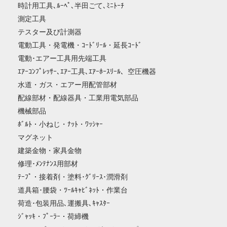
時計用工具､ﾙｰﾍﾟ､半田ごて､ﾐﾆﾄｰﾁ
測定工具
テスター及び計測器
電動工具・発電機・ｺｰﾄﾞﾘｰﾙ・延長ｺｰﾄﾞ
電動･エアー工具用先端工具
ｴｱｰｺﾝﾌﾟﾚｯｻｰ､ｴｱｰ工具､ｴｱｰﾎｰｽﾘｰﾙ、空圧機器
水道・ガス・エアー用配管部材
配線部材・配線器具・工業用電気部品
機械部品
ﾎﾞﾙﾄ・小ねじ・ﾅｯﾄ・ﾜｯｼｬｰ
マグネット
建築金物・家具金物
修理･ﾒﾝﾃﾅﾝｽ用部材
ﾃｰﾌﾟ・接着剤・塗料･ｸﾞﾘｰｽ･潤滑剤
道具箱･腰袋・ﾂｰﾙｷｬﾋﾞﾈｯﾄ・作業台
荷造･包装用品､運搬具､ｷｬｽﾀｰ
ｼﾞｬｯｷ・ﾌﾟｰﾗｰ・荷締機