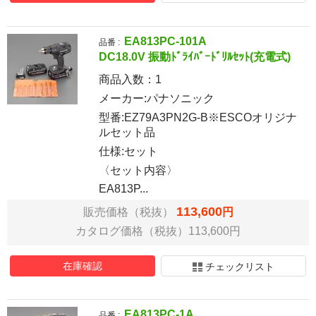
EA813PC-101A
品番 :
DC18.0V 振動ﾄﾞﾗｲﾊﾞｰﾄﾞﾘﾙｾｯﾄ(充電式)
商品入数：
1
メーカー:パナソニック
型番:EZ79A3PN2G-B※ESCOオリジナ
ルセット品
仕様:セット
〈セット内容〉
EA813P...
113,600
販売価格（税抜）
円
カタログ価格（税抜）113,600円
在庫確認
チェックリスト
EA813PC-1A
品番 :