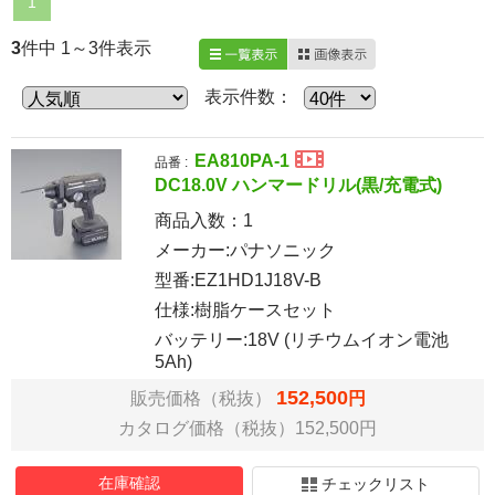
1
3
件中 1～3件表示
一覧表示
画像表示
表示件数：
EA810PA-1
品番 :
DC18.0V ハンマードリル(黒/充電式)
商品入数：
1
メーカー:パナソニック
型番:EZ1HD1J18V-B
仕様:樹脂ケースセット
バッテリー:18V (リチウムイオン電池
5Ah)
152,500
販売価格（税抜）
円
カタログ価格（税抜）152,500円
在庫確認
チェックリスト