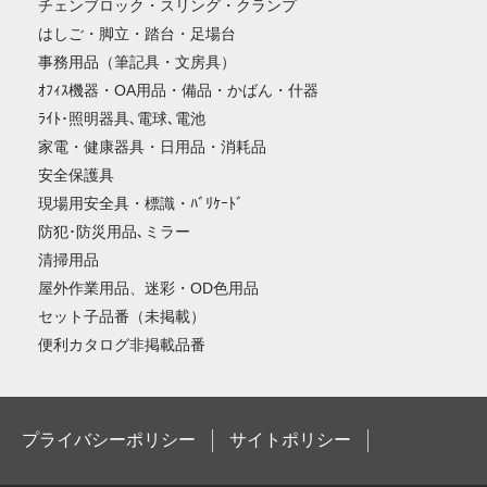
チェンブロック・スリング・クランプ
はしご・脚立・踏台・足場台
事務用品（筆記具・文房具）
ｵﾌｨｽ機器・OA用品・備品・かばん・什器
ﾗｲﾄ･照明器具､電球､電池
家電・健康器具・日用品・消耗品
安全保護具
現場用安全具・標識・ﾊﾞﾘｹｰﾄﾞ
防犯･防災用品､ミラー
清掃用品
屋外作業用品、迷彩・OD色用品
セット子品番（未掲載）
便利カタログ非掲載品番
プライバシーポリシー
サイトポリシー