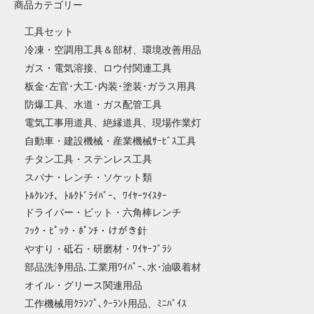
商品カテゴリー
工具セット
冷凍・空調用工具＆部材、環境改善用品
ガス・電気溶接、ロウ付関連工具
板金･左官･大工･内装･塗装･ガラス用具
防爆工具、水道・ガス配管工具
電気工事用道具、絶縁道具、現場作業灯
自動車・建設機械・産業機械ｻｰﾋﾞｽ工具
チタン工具・ステンレス工具
スパナ・レンチ・ソケット類
ﾄﾙｸﾚﾝﾁ、ﾄﾙｸﾄﾞﾗｲﾊﾞｰ、ﾜｲﾔｰﾂｲｽﾀｰ
ドライバー・ビット・六角棒レンチ
ﾌｯｸ・ﾋﾟｯｸ・ﾎﾟﾝﾁ・けがき針
やすり・砥石・研磨材・ﾜｲﾔｰﾌﾞﾗｼ
部品洗浄用品､工業用ﾜｲﾊﾟｰ､水･油吸着材
オイル・グリース関連用品
工作機械用ｸﾗﾝﾌﾟ､ｸｰﾗﾝﾄ用品、ﾐﾆﾊﾞｲｽ