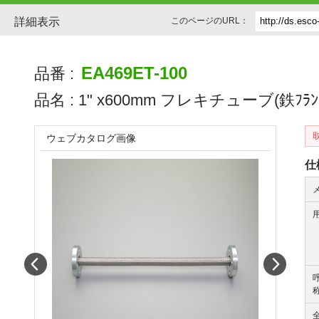
詳細表示
このページのURL：
EA469ET-100
品番 :
品名 :
1" x600mm フレキチューブ(鉄ﾌﾗﾝｼ
ウェブカタログ画像
仕
Prev
Next
称