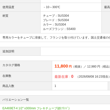
使用温度
－10～300℃
最
材質
チューブ：SUS304
ブレード：SUS304
カラー：SUS304
ルーズフランジ：SS400
専用カラーをチューブに溶接して、フランジを取り付けています。国土交通省の
追加説明
カタログ価格
11,800
円
（税抜）／
12,980
円（税込
在庫数
0
最新在庫 :
（2026/08/08 16:23現在
商品入数
1
バリエーション一覧
EA469ET-4 1/2" x300mm フレキチューブ(鉄ﾌﾗﾝｼﾞ)