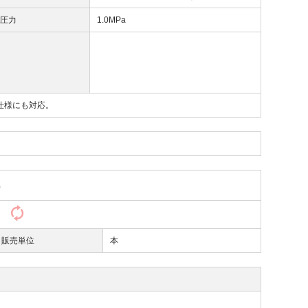
高圧力
1.0MPa
仕様にも対応。
）
）
販売単位
本