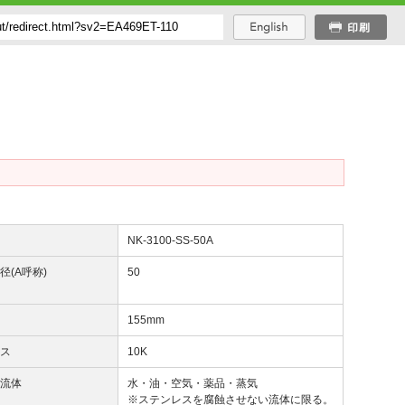
番
NK-3100-SS-50A
径(A呼称)
50
径
155mm
ラス
10K
用流体
水・油・空気・薬品・蒸気
※ステンレスを腐蝕させない流体に限る。