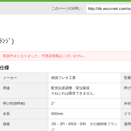
このページのURL：
ﾝｼﾞ)
取扱中止になりました。代替品情報はございません。
仕様
メーカー
南国フレキ工業
型
用途
配管誤差調整・変位吸収
呼び
※ねじれは吸収できません。
呼び径(B呼称)
2”
外
全長
600mm
ク
規格
JIS・JPI・ANSI・DIN その他特殊フラン
適
ジ