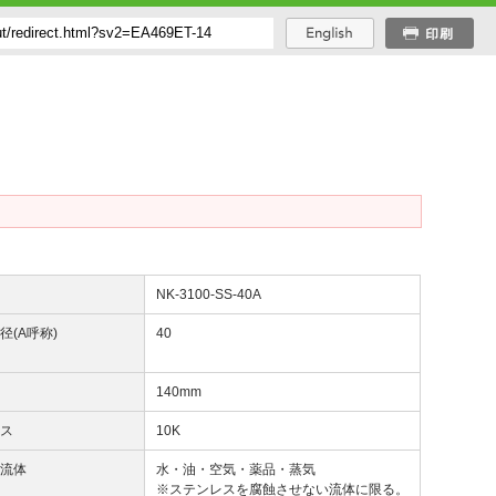
番
NK-3100-SS-40A
径(A呼称)
40
径
140mm
ラス
10K
用流体
水・油・空気・薬品・蒸気
※ステンレスを腐蝕させない流体に限る。