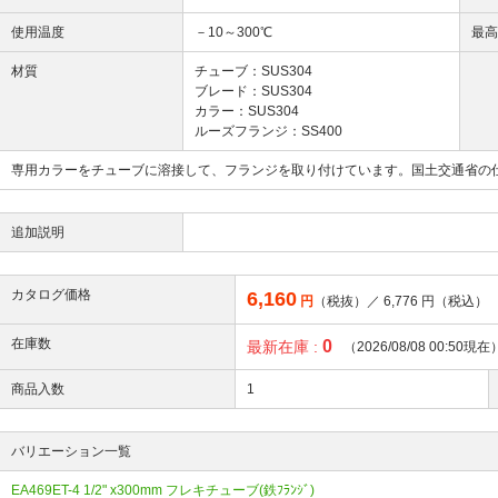
使用温度
－10～300℃
最
材質
チューブ：SUS304
ブレード：SUS304
カラー：SUS304
ルーズフランジ：SS400
専用カラーをチューブに溶接して、フランジを取り付けています。国土交通省の
追加説明
カタログ価格
6,160
円
（税抜）／
6,776
円（税込）
在庫数
0
最新在庫 :
（2026/08/08 00:50現在
商品入数
1
バリエーション一覧
EA469ET-4 1/2" x300mm フレキチューブ(鉄ﾌﾗﾝｼﾞ)