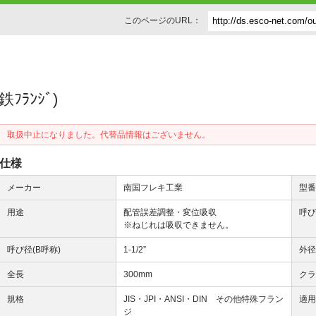
このページのURL：
ﾌﾗﾝｼﾞ)
取扱中止になりました。代替品情報はございません。
仕様
メーカー
南国フレキ工業
型
用途
配管誤差調整・変位吸収
呼び
※ねじれは吸収できません。
呼び径(B呼称)
1-1/2”
外
全長
300mm
ク
規格
JIS・JPI・ANSI・DIN その他特殊フラン
適
ジ