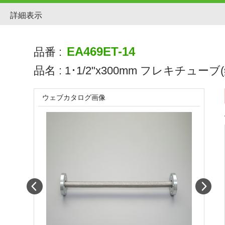
詳細表示
EA469ET-14
品番 :
品名 :
1･1/2"x300mm フレキチューブ(鉄
ウェブカタログ画像
Prev
Next