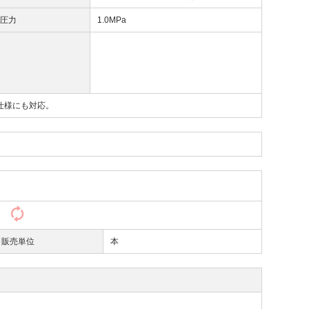
高圧力
1.0MPa
仕様にも対応。
）
販売単位
本