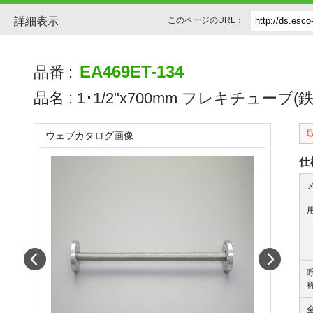
詳細表示
このページのURL：
EA469ET-134
品番 :
品名 :
1･1/2"x700mm フレキチューブ(鉄ﾌ
ウェブカタログ画像
仕
Prev
Next
称