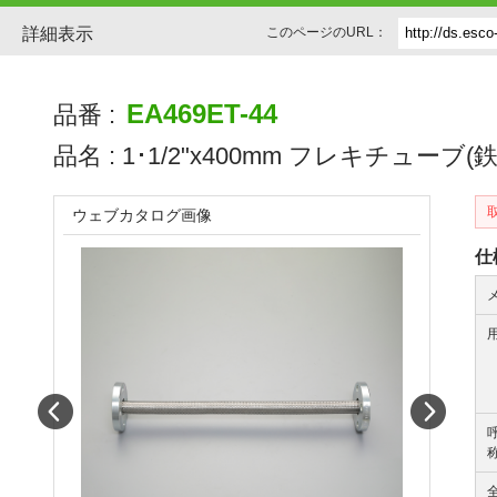
詳細表示
このページのURL：
EA469ET-44
品番 :
品名 :
1･1/2"x400mm フレキチューブ(鉄ﾌ
ウェブカタログ画像
仕
Prev
Next
称