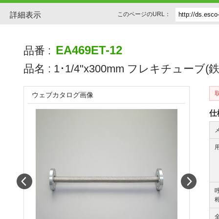
詳細表示
このページのURL：
EA469ET-12
品番 :
品名 :
1･1/4"x300mm フレキチューブ(鉄ﾌ
ウェブカタログ画像
仕
Prev
Next
称