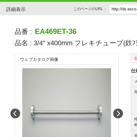
詳細表示
このページのURL：
EA469ET-36
品番 :
品名 :
3/4" x400mm フレキチューブ(鉄ﾌﾗ
ウェブカタログ画像
仕
Prev
Next
称