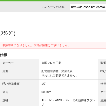
このページのURL：
ﾗﾝｼﾞ)
取扱中止になりました。代替品情報はございません。
仕様
メーカー
南国フレキ工業
型
用途
配管誤差調整・変位吸収
呼び
※ねじれは吸収できません。
呼び径(B呼称)
1/2”
外
全長
500mm
ク
規格
JIS・JPI・ANSI・DIN その他特殊フラン
適
ジ