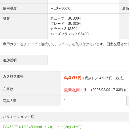
使用温度
－10～300℃
最
材質
チューブ：SUS304
ブレード：SUS304
カラー：SUS304
ルーズフランジ：SS400
専用カラーをチューブに溶接して、フランジを取り付けています。国土交通省の
追加説明
カタログ価格
4,470
円
（税抜）／
4,917
円（税込）
在庫数
0
最新在庫 :
（2026/08/09 17:33現在
商品入数
1
バリエーション一覧
EA469ET-4 1/2" x300mm フレキチューブ(鉄ﾌﾗﾝｼﾞ)