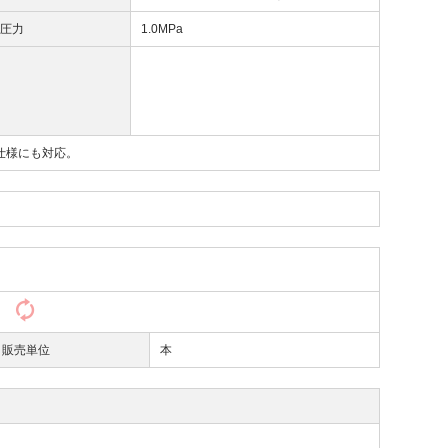
高圧力
1.0MPa
仕様にも対応。
）
販売単位
本