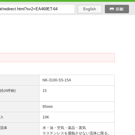
番
NK-3100-SS-15A
径(A呼称)
15
径
95mm
ラス
10K
用流体
水・油・空気・薬品・蒸気
※ステンレスを腐蝕させない流体に限る。