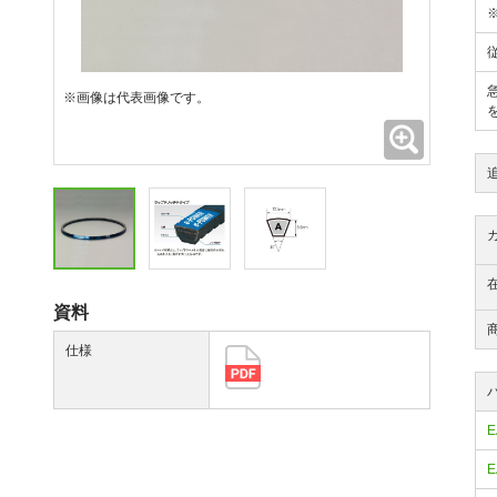
※画像は代表画像です。
拡大
資料
仕様
E
E