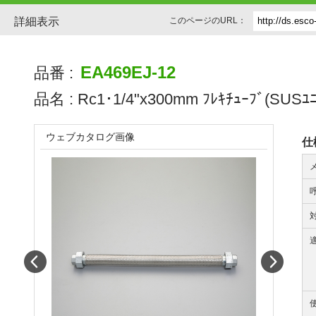
詳細表示
このページのURL：
EA469EJ-12
品番 :
品名 :
Rc1･1/4"x300mm ﾌﾚｷﾁｭｰﾌﾞ(SUSﾕﾆ
ウェブカタログ画像
仕
Prev
Next