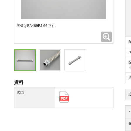
画像はEA469EJ-66です。
拡大
資料
図面