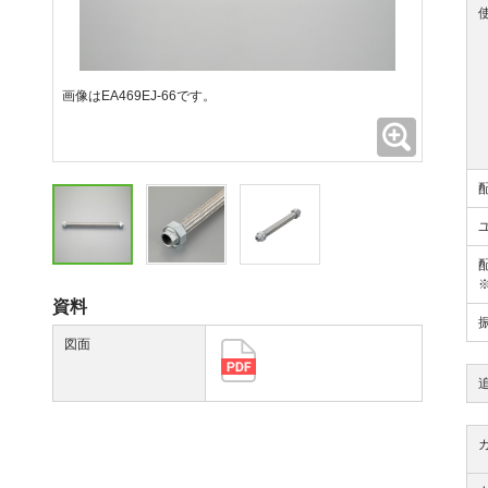
画像はEA469EJ-66です。
拡大
資料
図面