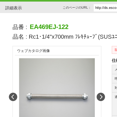
詳細表示
このページのURL：
EA469EJ-122
品番 :
品名 :
Rc1･1/4"x700mm ﾌﾚｷﾁｭｰﾌﾞ(SUSﾕﾆ
ウェブカタログ画像
仕
Prev
Next