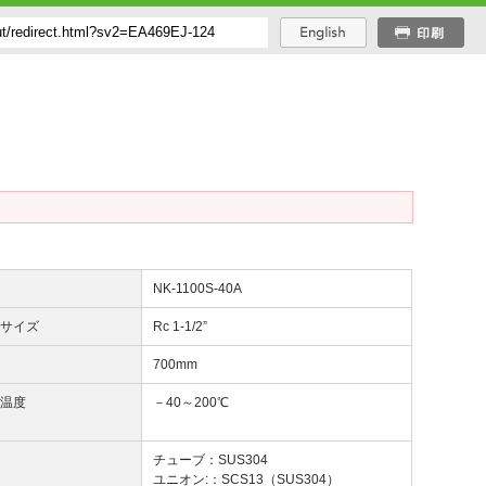
番
NK-1100S-40A
じサイズ
Rc 1-1/2”
長
700mm
用温度
－40～200℃
質
チューブ：SUS304
ユニオン:：SCS13（SUS304）