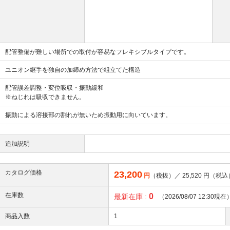
配管整備が難しい場所での取付が容易なフレキシブルタイプです。
ユニオン継手を独自の加締め方法で組立てた構造
配管誤差調整・変位吸収・振動緩和
※ねじれは吸収できません。
振動による溶接部の割れが無いため振動用に向いています。
追加説明
カタログ価格
23,200
円
（税抜）／
25,520
円（税込
在庫数
0
最新在庫 :
（2026/08/07 12:30現在
商品入数
1