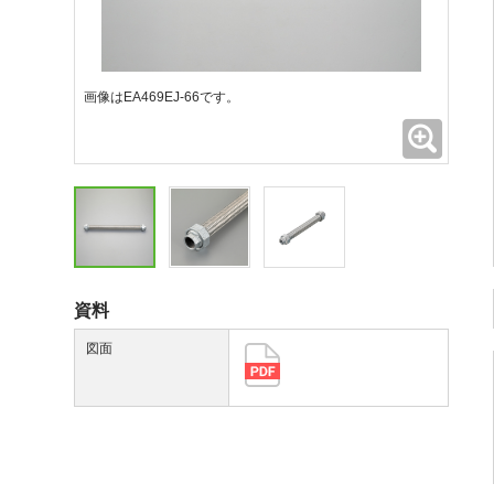
画像はEA469EJ-66です。
拡大
資料
図面