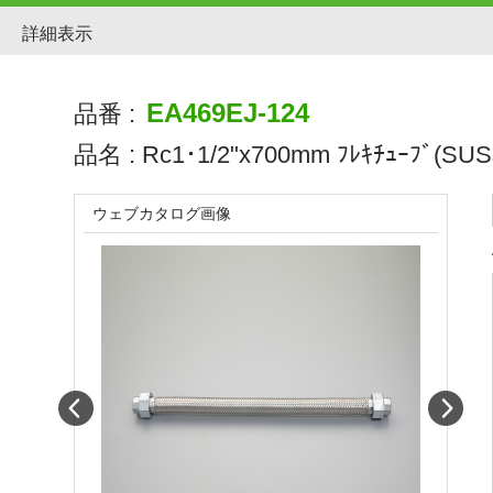
詳細表示
EA469EJ-124
品番 :
品名 :
Rc1･1/2"x700mm ﾌﾚｷﾁｭｰﾌﾞ(SUSﾕ
ウェブカタログ画像
Prev
Next