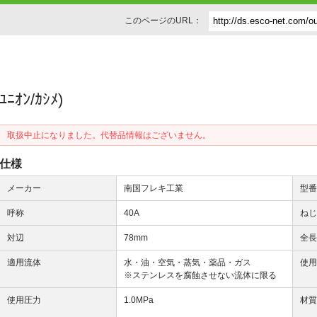
このページのURL：
ﾆｵﾝ/ｶｼﾒ)
取扱中止になりました。代替品情報はございません。
仕様
メーカー
南国フレキ工業
型
呼称
40A
ね
対辺
78mm
全
適用流体
水・油・空気・蒸気・薬品・ガス
使
※ステンレスを腐蝕させない流体に限る
使用圧力
1.0MPa
材