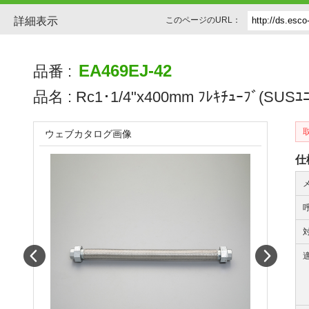
詳細表示
このページのURL：
EA469EJ-42
品番 :
品名 :
Rc1･1/4"x400mm ﾌﾚｷﾁｭｰﾌﾞ(SUSﾕﾆ
ウェブカタログ画像
仕
Prev
Next