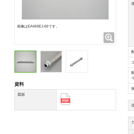
画像はEA469EJ-66です。
拡大
資料
図面