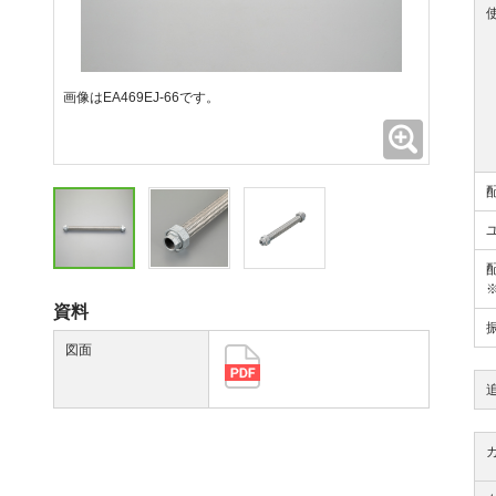
画像はEA469EJ-66です。
拡大
資料
図面