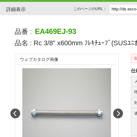
詳細表示
このページのURL：
EA469EJ-93
品番 :
品名 :
Rc 3/8" x600mm ﾌﾚｷﾁｭｰﾌﾞ(SUSﾕﾆｵ
ウェブカタログ画像
仕
Prev
Next