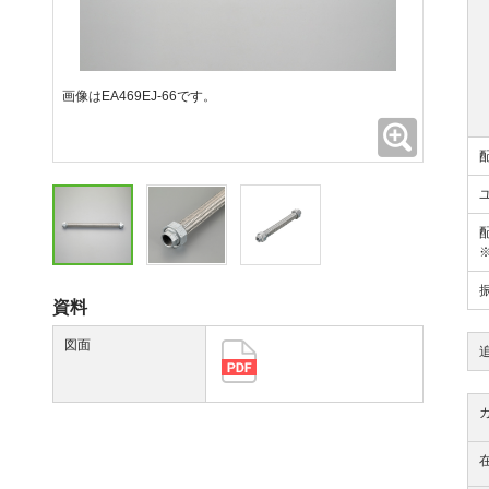
画像はEA469EJ-66です。
拡大
資料
図面