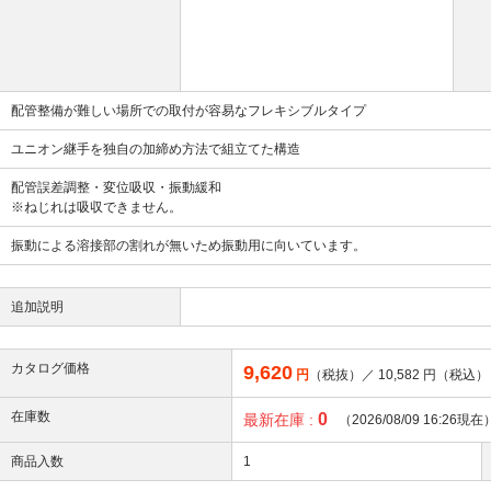
配管整備が難しい場所での取付が容易なフレキシブルタイプ
ユニオン継手を独自の加締め方法で組立てた構造
配管誤差調整・変位吸収・振動緩和
※ねじれは吸収できません。
振動による溶接部の割れが無いため振動用に向いています。
追加説明
カタログ価格
9,620
円
（税抜）／
10,582
円（税込）
在庫数
0
最新在庫 :
（2026/08/09 16:26現在
商品入数
1