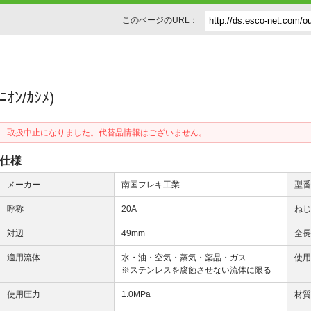
このページのURL：
ﾆｵﾝ/ｶｼﾒ)
取扱中止になりました。代替品情報はございません。
仕様
メーカー
南国フレキ工業
型
呼称
20A
ね
対辺
49mm
全
適用流体
水・油・空気・蒸気・薬品・ガス
使
※ステンレスを腐蝕させない流体に限る
使用圧力
1.0MPa
材