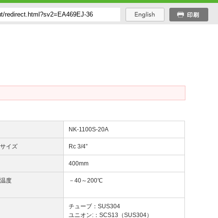
番
NK-1100S-20A
じサイズ
Rc 3/4”
長
400mm
用温度
－40～200℃
質
チューブ：SUS304
ユニオン:：SCS13（SUS304）