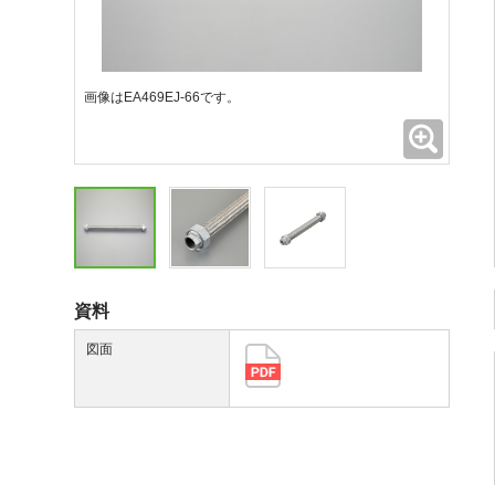
画像はEA469EJ-66です。
拡大
資料
図面