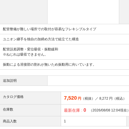
配管整備が難しい場所での取付が容易なフレキシブルタイプ
ユニオン継手を独自の加締め方法で組立てた構造
配管誤差調整・変位吸収・振動緩和
※ねじれは吸収できません。
振動による溶接部の割れが無いため振動用に向いています。
追加説明
カタログ価格
7,520
円
（税抜）／
8,272
円（税込）
在庫数
0
最新在庫 :
（2026/08/08 12:04現在
商品入数
1