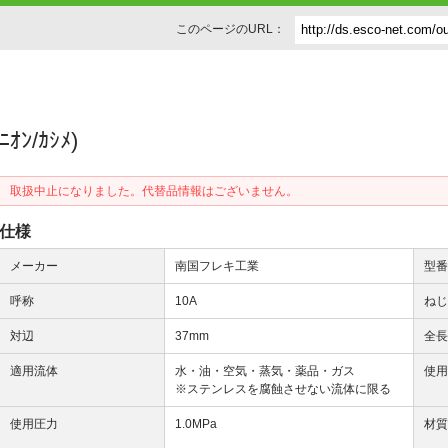
このページのURL：
ﾆｵﾝ/ｶｼﾒ)
取扱中止になりました。代替品情報はございません。
仕様
メーカー
南国フレキ工業
型
呼称
10A
ね
対辺
37mm
全
適用流体
水・油・空気・蒸気・薬品・ガス
使
※ステンレスを腐蝕させない流体に限る
使用圧力
1.0MPa
材