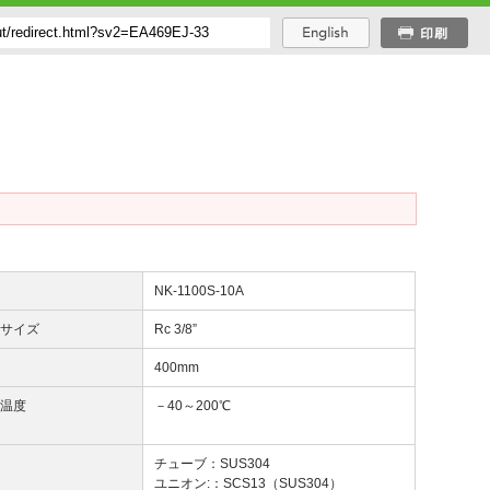
番
NK-1100S-10A
じサイズ
Rc 3/8”
長
400mm
用温度
－40～200℃
質
チューブ：SUS304
ユニオン:：SCS13（SUS304）