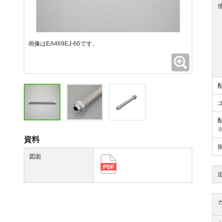
画像はEA469EJ-66です。
拡大
資料
図面