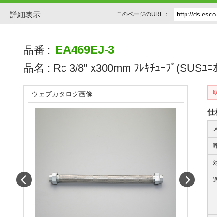
詳細表示
このページのURL：
EA469EJ-3
品番 :
品名 :
Rc 3/8" x300mm ﾌﾚｷﾁｭｰﾌﾞ(SUSﾕﾆｵ
ウェブカタログ画像
仕
Prev
Next