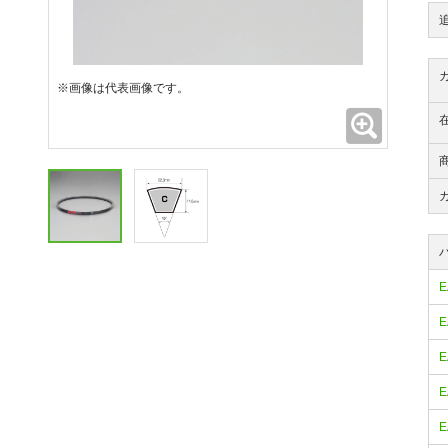
※画像は代表画像です。
拡大
E
E
E
E
E