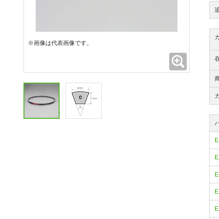
※画像は代表画像です。
拡大
E
E
E
E
E