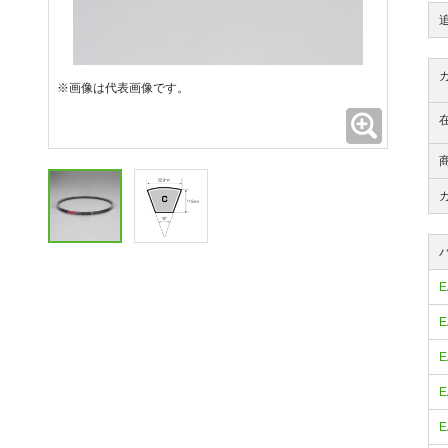
※画像は代表画像です。
拡大
E
E
E
E
E