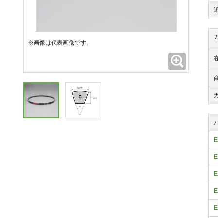
※画像は代表画像です。
拡大
E
E
E
E
E