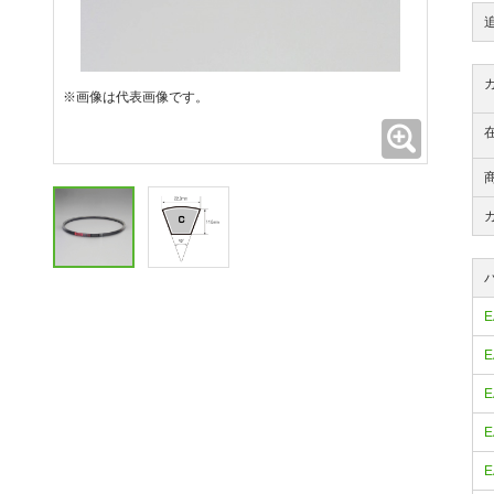
※画像は代表画像です。
拡大
E
E
E
E
E