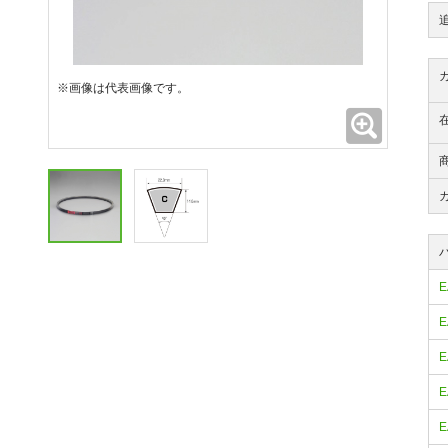
※画像は代表画像です。
拡大
E
E
E
E
E