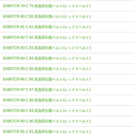
EA967CR-79 C 79 高負荷伝動ベルト(レッドＶベルト)
EA967CR-80 C 80 高負荷伝動ベルト(レッドＶベルト)
EA967CR-81 C 81 高負荷伝動ベルト(レッドＶベルト)
EA967CR-82 C 82 高負荷伝動ベルト(レッドＶベルト)
EA967CR-83 C 83 高負荷伝動ベルト(レッドＶベルト)
EA967CR-84 C 84 高負荷伝動ベルト(レッドＶベルト)
EA967CR-85 C 85 高負荷伝動ベルト(レッドＶベルト)
EA967CR-86 C 86 高負荷伝動ベルト(レッドＶベルト)
EA967CR-87 C 87 高負荷伝動ベルト(レッドＶベルト)
EA967CR-88 C 88 高負荷伝動ベルト(レッドＶベルト)
EA967CR-89 C 89 高負荷伝動ベルト(レッドＶベルト)
EA967CR-90 C 90 高負荷伝動ベルト(レッドＶベルト)
EA967CR-91 C 91 高負荷伝動ベルト(レッドＶベルト)