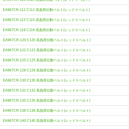
EA967CR-112 C112 高負荷伝動ベルト(レッドＶベルト)
EA967CR-115 C115 高負荷伝動ベルト(レッドＶベルト)
EA967CR-118 C118 高負荷伝動ベルト(レッドＶベルト)
EA967CR-120 C120 高負荷伝動ベルト(レッドＶベルト)
EA967CR-122 C122 高負荷伝動ベルト(レッドＶベルト)
EA967CR-125 C125 高負荷伝動ベルト(レッドＶベルト)
EA967CR-128 C128 高負荷伝動ベルト(レッドＶベルト)
EA967CR-130 C130 高負荷伝動ベルト(レッドＶベルト)
EA967CR-132 C132 高負荷伝動ベルト(レッドＶベルト)
EA967CR-135 C135 高負荷伝動ベルト(レッドＶベルト)
EA967CR-138 C138 高負荷伝動ベルト(レッドＶベルト)
EA967CR-140 C140 高負荷伝動ベルト(レッドＶベルト)