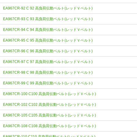
EA967CR-92 C 92 高負荷伝動ベルト(レッドＶベルト)
EA967CR-93 C 93 高負荷伝動ベルト(レッドＶベルト)
EA967CR-94 C 94 高負荷伝動ベルト(レッドＶベルト)
EA967CR-95 C 95 高負荷伝動ベルト(レッドＶベルト)
EA967CR-96 C 96 高負荷伝動ベルト(レッドＶベルト)
EA967CR-97 C 97 高負荷伝動ベルト(レッドＶベルト)
EA967CR-98 C 98 高負荷伝動ベルト(レッドＶベルト)
EA967CR-99 C 99 高負荷伝動ベルト(レッドＶベルト)
EA967CR-100 C100 高負荷伝動ベルト(レッドＶベルト)
EA967CR-102 C102 高負荷伝動ベルト(レッドＶベルト)
EA967CR-105 C105 高負荷伝動ベルト(レッドＶベルト)
EA967CR-108 C108 高負荷伝動ベルト(レッドＶベルト)
EA967CR-110 C110 高負荷伝動ベルト(レッドＶベルト)