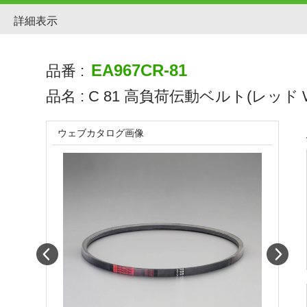
詳細表示
EA967CR-81
品番 :
品名 :
C 81 高負荷伝動ベルト(レッド
ウェブカタログ画像
Prev
Next