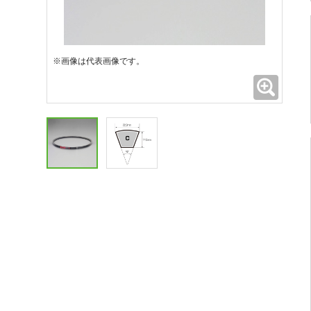
※画像は代表画像です。
拡大