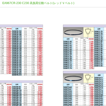
EA967CR-230 C230 高負荷伝動ベルト(レッドＶベルト)