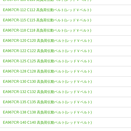
EA967CR-112 C112 高負荷伝動ベルト(レッドＶベルト)
EA967CR-115 C115 高負荷伝動ベルト(レッドＶベルト)
EA967CR-118 C118 高負荷伝動ベルト(レッドＶベルト)
EA967CR-120 C120 高負荷伝動ベルト(レッドＶベルト)
EA967CR-122 C122 高負荷伝動ベルト(レッドＶベルト)
EA967CR-125 C125 高負荷伝動ベルト(レッドＶベルト)
EA967CR-128 C128 高負荷伝動ベルト(レッドＶベルト)
EA967CR-130 C130 高負荷伝動ベルト(レッドＶベルト)
EA967CR-132 C132 高負荷伝動ベルト(レッドＶベルト)
EA967CR-135 C135 高負荷伝動ベルト(レッドＶベルト)
EA967CR-138 C138 高負荷伝動ベルト(レッドＶベルト)
EA967CR-140 C140 高負荷伝動ベルト(レッドＶベルト)