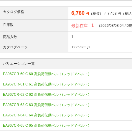
カタログ価格
6,780
円
（税抜）／
7,458
円（税込
在庫数
1
最新在庫 :
（2026/08/08 04:4
商品入数
1
カタログページ
1225ページ
バリエーション一覧
EA967CR-60 C 60 高負荷伝動ベルト(レッドＶベルト)
EA967CR-61 C 61 高負荷伝動ベルト(レッドＶベルト)
EA967CR-62 C 62 高負荷伝動ベルト(レッドＶベルト)
EA967CR-63 C 63 高負荷伝動ベルト(レッドＶベルト)
EA967CR-64 C 64 高負荷伝動ベルト(レッドＶベルト)
EA967CR-65 C 65 高負荷伝動ベルト(レッドＶベルト)