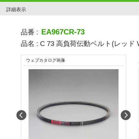
詳細表示
EA967CR-73
品番 :
品名 :
C 73 高負荷伝動ベルト(レッド
ウェブカタログ画像
Prev
Next