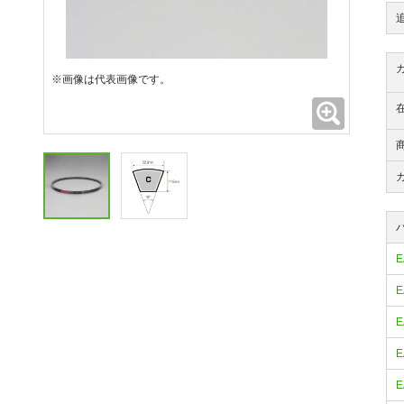
※画像は代表画像です。
拡大
E
E
E
E
E