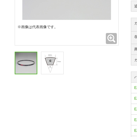
※画像は代表画像です。
拡大
E
E
E
E
E