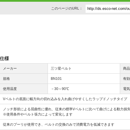
このページのURL：
仕様
メーカー
三ツ星ベルト
商
規格
BN101
有
使用温度
－30～90℃
電
Vベルトの底面に幅方向の切れ込みを入れ曲げやすくしたラップドノッチタイプ
ノッチ形状による屈曲性に優れ、従来の標準Vベルトに比べて曲げによる動力損
※使用条件やベルト張力によって変化します
従来のプーリが使用でき、ベルトの交換のみで消費電力を低減できます