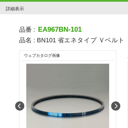
詳細表示
EA967BN-101
品番 :
品名 :
BN101 省エネタイプ Ｖベルト
ウェブカタログ画像
Prev
Next