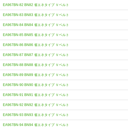
EA967BN-82 BN82 省エネタイプ Ｖベルト
EA967BN-83 BN83 省エネタイプ Ｖベルト
EA967BN-84 BN84 省エネタイプ Ｖベルト
EA967BN-85 BN85 省エネタイプ Ｖベルト
EA967BN-86 BN86 省エネタイプ Ｖベルト
EA967BN-87 BN87 省エネタイプ Ｖベルト
EA967BN-88 BN88 省エネタイプ Ｖベルト
EA967BN-89 BN89 省エネタイプ Ｖベルト
EA967BN-90 BN90 省エネタイプ Ｖベルト
EA967BN-91 BN91 省エネタイプ Ｖベルト
EA967BN-92 BN92 省エネタイプ Ｖベルト
EA967BN-93 BN93 省エネタイプ Ｖベルト
EA967BN-94 BN94 省エネタイプ Ｖベルト