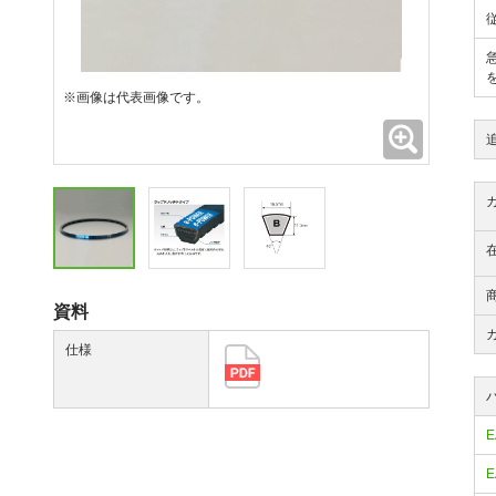
※画像は代表画像です。
拡大
資料
仕様
E
E