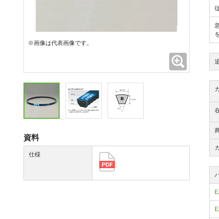
※画像は代表画像です。
拡大
資料
仕様
E
E