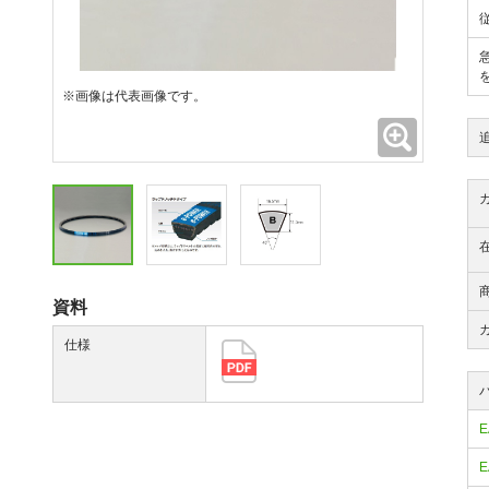
※画像は代表画像です。
拡大
資料
仕様
E
E