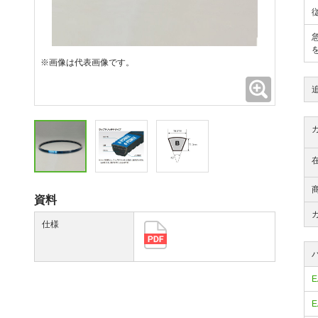
※画像は代表画像です。
拡大
資料
仕様
E
E