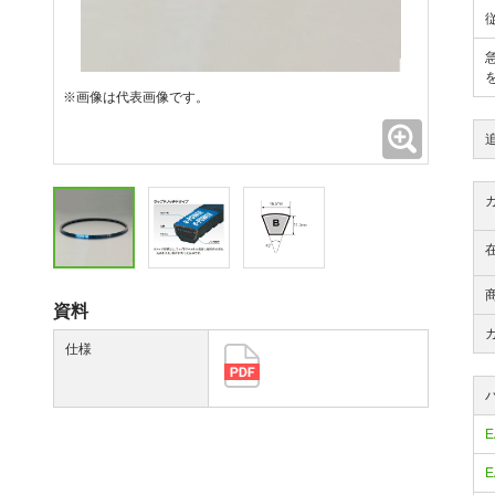
※画像は代表画像です。
拡大
資料
仕様
E
E