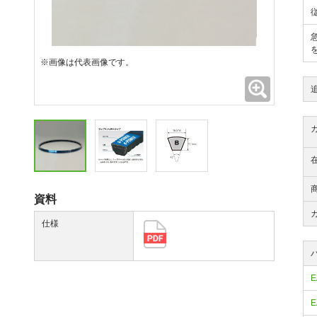
※画像は代表画像です。
拡大
資料
仕様
E
E