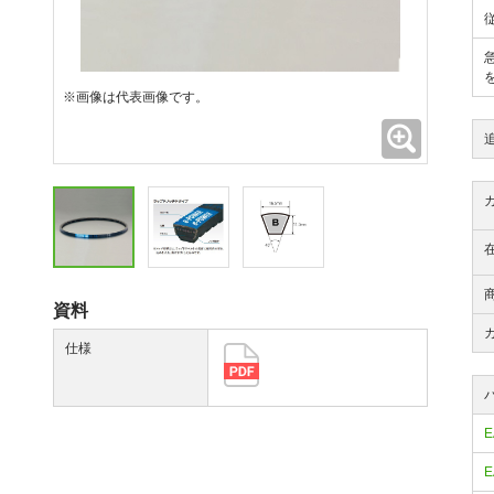
※画像は代表画像です。
拡大
資料
仕様
E
E