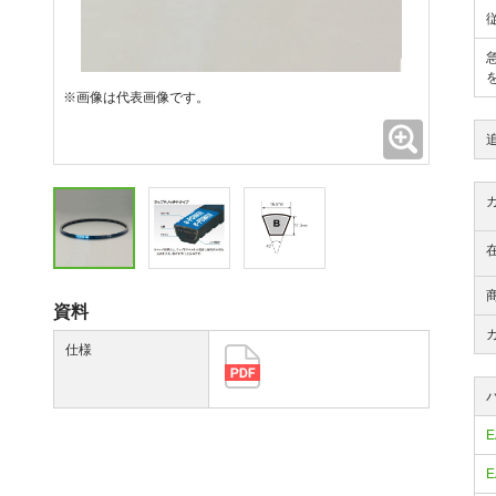
※画像は代表画像です。
拡大
資料
仕様
E
E