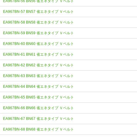
EA967BN-56 BN56 省エネタイプ Ｖベルト
EA967BN-57 BN57 省エネタイプ Ｖベルト
EA967BN-58 BN58 省エネタイプ Ｖベルト
EA967BN-59 BN59 省エネタイプ Ｖベルト
EA967BN-60 BN60 省エネタイプ Ｖベルト
EA967BN-61 BN61 省エネタイプ Ｖベルト
EA967BN-62 BN62 省エネタイプ Ｖベルト
EA967BN-63 BN63 省エネタイプ Ｖベルト
EA967BN-64 BN64 省エネタイプ Ｖベルト
EA967BN-65 BN65 省エネタイプ Ｖベルト
EA967BN-66 BN66 省エネタイプ Ｖベルト
EA967BN-67 BN67 省エネタイプ Ｖベルト
EA967BN-68 BN68 省エネタイプ Ｖベルト