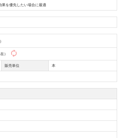
効果を優先したい場合に最適
）
6現在）
販売単位
本