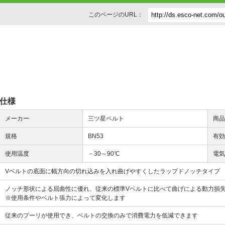
このページのURL：
仕様
メーカー
三ツ星ベルト
商
規格
BN53
有
使用温度
－30～90℃
電
Vベルトの底面に幅方向の切れ込みを入れ曲げやすくしたラップドノッチタイプ
ノッチ形状による屈曲性に優れ、従来の標準Vベルトに比べて曲げによる動力損
※使用条件やベルト張力によって変化します
従来のプーリが使用でき、ベルトの交換のみで消費電力を低減できます