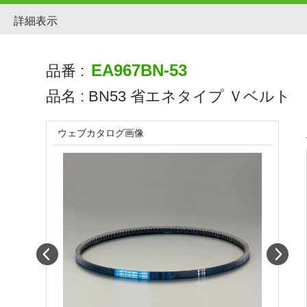
詳細表示
EA967BN-53
品番 :
品名 :
BN53 省エネタイプ Ｖベルト
ウェブカタログ画像
Prev
Next