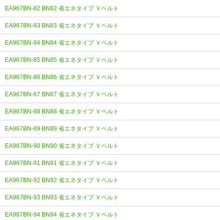
EA967BN-82 BN82 省エネタイプ Ｖベルト
EA967BN-83 BN83 省エネタイプ Ｖベルト
EA967BN-84 BN84 省エネタイプ Ｖベルト
EA967BN-85 BN85 省エネタイプ Ｖベルト
EA967BN-86 BN86 省エネタイプ Ｖベルト
EA967BN-87 BN87 省エネタイプ Ｖベルト
EA967BN-88 BN88 省エネタイプ Ｖベルト
EA967BN-89 BN89 省エネタイプ Ｖベルト
EA967BN-90 BN90 省エネタイプ Ｖベルト
EA967BN-91 BN91 省エネタイプ Ｖベルト
EA967BN-92 BN92 省エネタイプ Ｖベルト
EA967BN-93 BN93 省エネタイプ Ｖベルト
EA967BN-94 BN94 省エネタイプ Ｖベルト